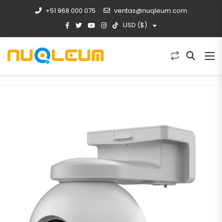
+51 968 000 075
ventas@nuqleum.com
USD ($)