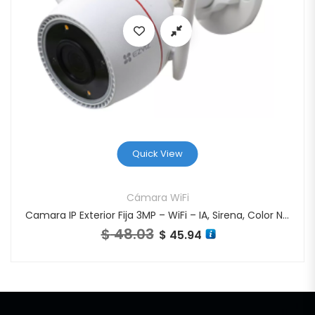
Quick View
Cámara WiFi
Camara IP Exterior Fija 3MP – WiFi – IA, Sirena, Color Noche, Audio – H3c 2K
$
48.03
37.
El precio original era: $ 48.03.
$
45.94
El precio actual es: $ 45.94