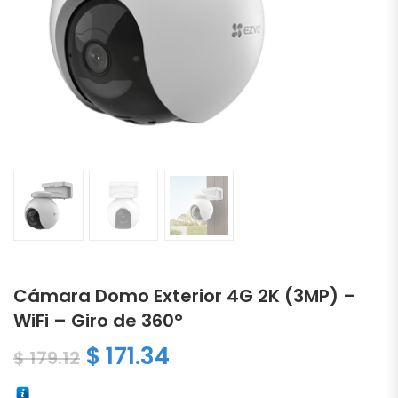
Cámara Domo Exterior 4G 2K (3MP) –
WiFi – Giro de 360°
El precio original era: $ 179.1
El precio actual es: $
$
171.34
$
179.12