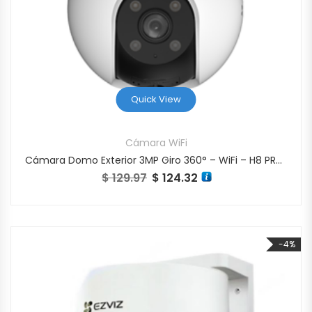
Quick View
Cámara WiFi
Cámara Domo Exterior 3MP Giro 360° – WiFi – H8 PRO 2K
$
129.97
$
124.32
El precio original era: $ 129.97.
El precio actual es: $ 124.32
-4%