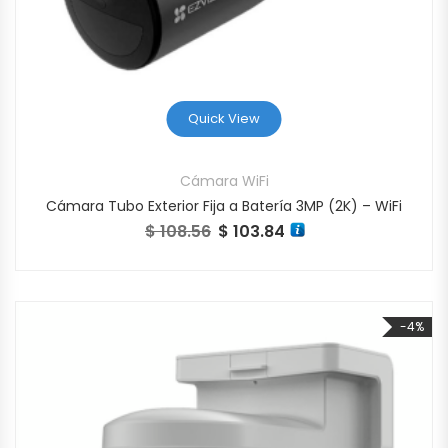
Quick View
Cámara WiFi
Cámara Tubo Exterior Fija a Batería 3MP (2K) – WiFi
$
108.56
$
103.84
El precio original era: $ 108.56.
El precio actual es: $ 103.8
-4%