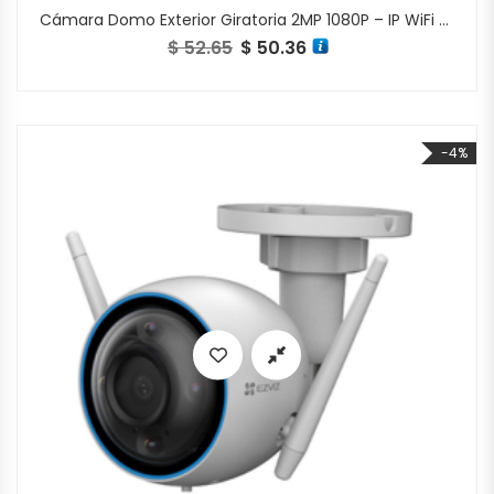
Cámara Domo Exterior Giratoria 2MP 1080P – IP WiFi – H8c
$
52.65
$
50.36
El precio original era: $ 52.65.
El precio actual es: $ 50.36.
-4%