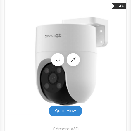
-4%
Quick View
Cámara WiFi