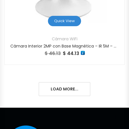
Quick View
Cámara WiFi
Cámara Interior 2MP con Base Magnética – IR 5M – C/Bateria (40dias) 1600MAH
$
46.13
$
44.13
El precio original era: $ 46.13.
El precio actual es: $ 44.13.
LOAD MORE...