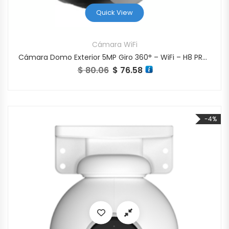
Quick View
Cámara WiFi
Cámara Domo Exterior 5MP Giro 360° – WiFi – H8 PRO 3K
$
80.06
$
76.58
El precio original era: $ 80.06.
El precio actual es: $ 76.58.
-4%