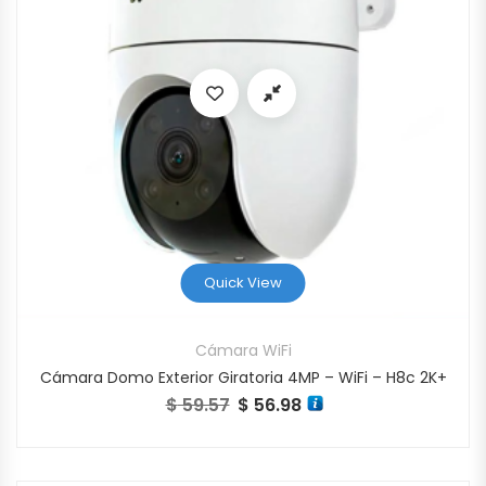
Quick View
Cámara WiFi
Cámara Domo Exterior Giratoria 4MP – WiFi – H8c 2K+
$
59.57
$
56.98
El precio original era: $ 59.57.
El precio actual es: $ 56.98.