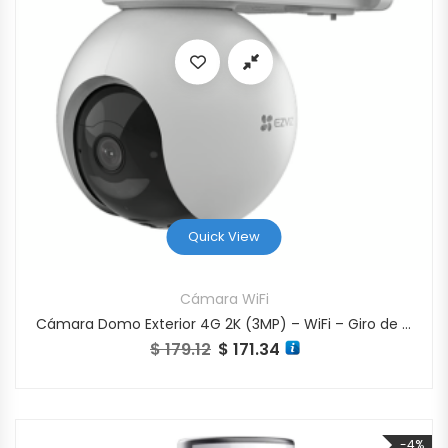
Quick View
Cámara WiFi
Cámara Domo Exterior 4G 2K (3MP) – WiFi – Giro de 360°
$
179.12
$
171.34
El precio original era: $ 179.12.
El precio actual es: $ 171.34.
-4%