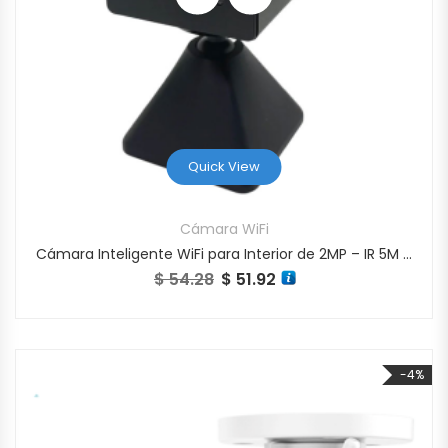
Quick View
Cámara WiFi
Cámara Inteligente WiFi para Interior de 2MP – IR 5M – Base Magnética C/Bateria – BC2
$
54.28
$
51.92
El precio original era: $ 54.28.
El precio actual es: $ 51.92.
-4%