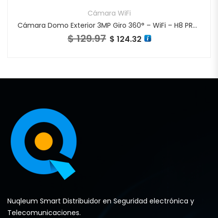
Cámara WiFi
Cámara Domo Exterior 3MP Giro 360° – WiFi – H8 PRO 2K
$
129.97
.94.
El precio original era: $ 129.97.
$
124.32
El precio actual es: $ 124.3
Nuqleum Smart Distribuidor en Seguridad electrónica y
Telecomunicaciones.