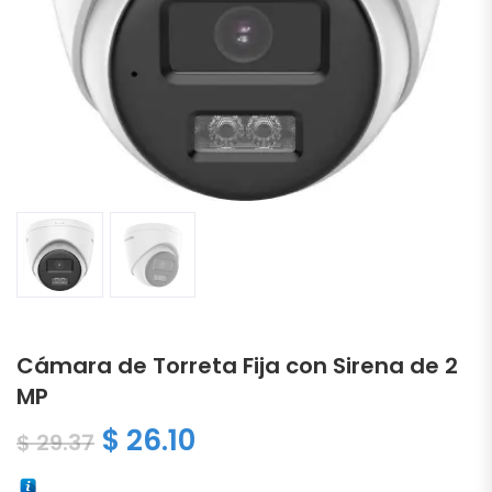
Cámara de Torreta Fija con Sirena de 2
MP
El precio original era: $ 29.3
El precio actual es: $ 
$
26.10
$
29.37