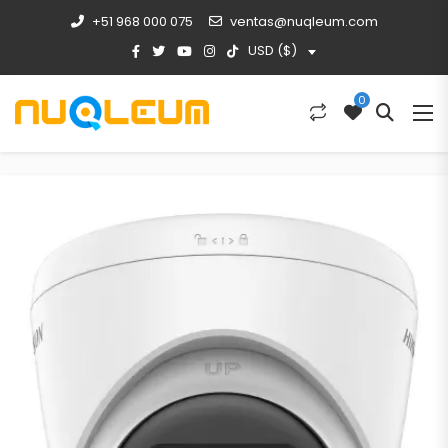
+51 968 000 075
ventas@nuqleum.com
USD ($)
0